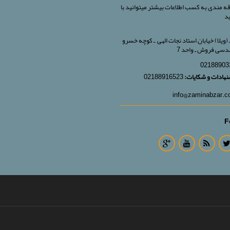
ه مندی به کسب اطلاعات بیشتر میتوانید با
ید
(ویلا)
خیابان استاد نجات الهی ـ کوچه خسرو
نهادات و شکایات:
02188916523
F