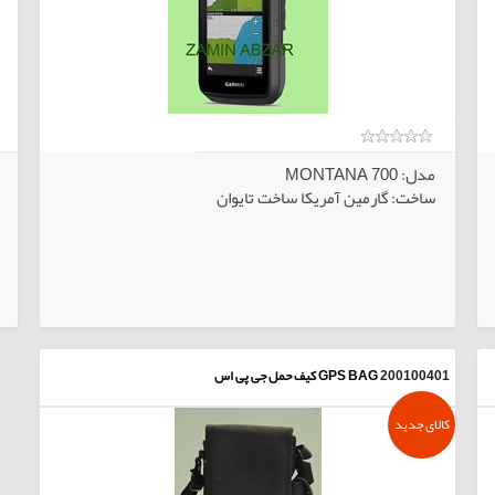
مدل: MONTANA 700
ساخت: گارمین آمریکا ساخت تایوان
بی
کالاهای انتخابی
200100401
GPS BAG کیف حمل جی پی اس
کالای جدید