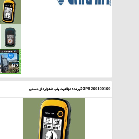
200100100
GPS گیرنده موقعیت یاب ماهواره ای دستی