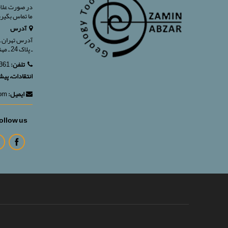
در صورت علاق
ما تماس بگیر
آدرس
آدرس تهران ـ
ـ پلاک 24 ـ مهندسی فروش ـ واحد 7
تلفن:
02188903361
انتقادات، پیش
ایمیل:
info@zaminabzar.com
ollow us