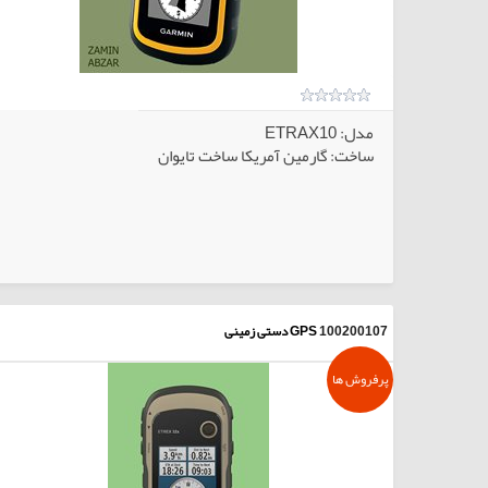
مدل: ETRAX10
ساخت: گارمین آمریکا ساخت تایوان
الاهای انتخابی
کالاهای انتخا
100200107
GPS دستی زمینی
پرفروش ها