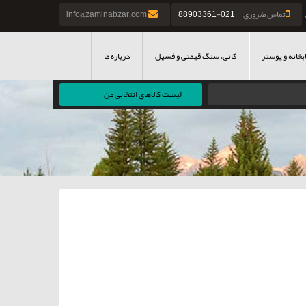
تماس ضروری
021-88903361
info@zaminabzar.com
بخانه و پوستر
کانی، سنگ قیمتی و فسیل
درباره ما
لیست کالاهای انتخابی من