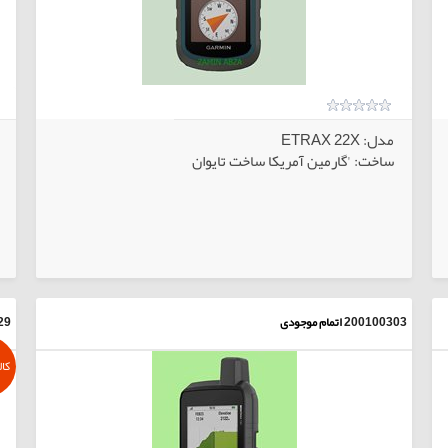
مدل: ETRAX 22X
ساخت: 'گارمین آمریکا ساخت تایوان
بی
کالاهای انتخابی
200100303
اتمام موجودی
29
کال