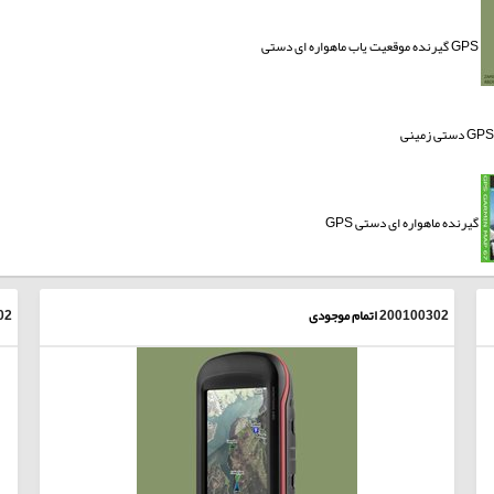
GPS گیرنده موقعیت یاب ماهواره ای دستی
GPS دستی زمینی
گیرنده ماهواره ای دستی GPS
200100302
اتمام موجودی
02