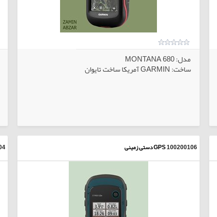
مدل: MONTANA 680
ساخت: GARMIN آمریکا ساخت تایوان
بی
کالاهای انتخابی
100200106
GPS دستی زمینی
04